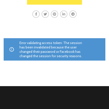
Error validating access token: The session
has been invalidated because the user
changed their password or Facebook has
changed the session for security reasons.