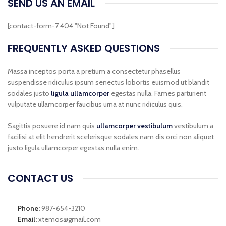
SEND US AN EMAIL
[contact-form-7 404 "Not Found"]
FREQUENTLY ASKED QUESTIONS
Massa inceptos porta a pretium a consectetur phasellus
suspendisse ridiculus ipsum senectus lobortis euismod ut blandit
sodales justo
ligula ullamcorper
egestas nulla. Fames parturient
vulputate ullamcorper faucibus urna at nunc ridiculus quis.
Sagittis posuere id nam quis
ullamcorper vestibulum
vestibulum a
facilisi at elit hendrerit scelerisque sodales nam dis orci non aliquet
justo ligula ullamcorper egestas nulla enim.
CONTACT US
Phone:
987-654-3210
Email:
xtemos@gmail.com