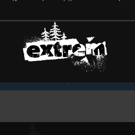
SOME WORDS ABOUT US
AND HOW WE WORK
onvallis ullamcorper aliquet ultrices orci cum vestibulum lobortis era
een invalidated because the user changed their password or Facebook has 