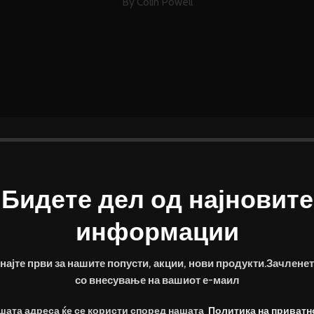
By Colin Powell
Бидете дел од најновите
SOME WORDS ABOUT US
MARK JANCE
MARK JANCE
PROFESSIONALS ONLY
информации
MARK JANCE
MARK JANCE
CEO / FOUNDER
CEO / FOUNDER
CEO / FOUNDER
CEO / FOUNDER
onvallis ullamcorper aliquet ultrices orci cum vestibulum lobortis era
најте први за нашите попусти, акции, нови продукти.Зачленет
со внесување на вашиот е-маил
шата адреса ќе се користи според нашата
Политика на приватн