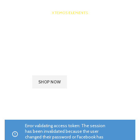
XTEMOS ELEMENTS
BACKGROUND VIDEO
Phasellus a ac hac turpis accumsan erat a consectetur lorem
ultricies aliquam parturient molestie ut dui vestibulum
ullamcorper enim a phasellus. Hendrerit laoreet in vel a et
primis scelerisque iaculis.
SHOP NOW
VIEW MORE
Error validating access token: The session
has been invalidated because the user
changed their password or Facebook has