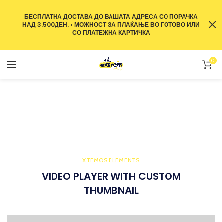
БЕСПЛАТНА ДОСТАВА ДО ВАШАТА АДРЕСА СО ПОРАЧКА
НАД 3.500ДЕН. • МОЖНОСТ ЗА ПЛАЌАЊЕ ВО ГОТОВО ИЛИ
СО ПЛАТЕЖНА КАРТИЧКА
0
Video-element
ТЕЛЕФОН
VIDEO-ELEMENT
XTEMOS ELEMENTS
VIDEO PLAYER WITH CUSTOM
THUMBNAIL