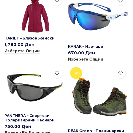
HARIET – Блузон Женски
1,780.00
Ден
KANAK – Наочари
Изберете Опции
670.00
Ден
Изберете Опции
-10%
PANTHERA – Спортски
Поларизирани Наочари
750.00
Ден
PEAK Green – Планинарски
Додади Во Кошничка