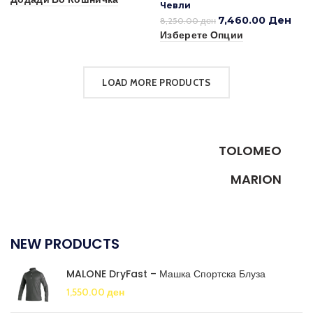
Чевли
7,460.00
Ден
8,250.00
ден
Изберете Опции
LOAD MORE PRODUCTS
FOSCARINI
TOLOMEO
ANDERSEN
FLOOR LAMP
MARION
Ut noner velit praesent sagit,
SIDE TABLE
parturient vestibulum.
Tempus a justo lobortis dis,
suspend porta antere.
NEW PRODUCTS
MALONE DryFast – Машка Спортска Блуза
1,550.00
ден