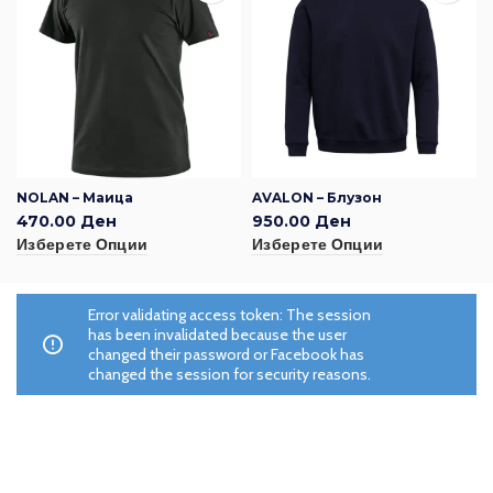
NOLAN – Маица
AVALON – Блузон
470.00
Ден
950.00
Ден
Изберете Опции
Изберете Опции
Error validating access token: The session
has been invalidated because the user
changed their password or Facebook has
changed the session for security reasons.