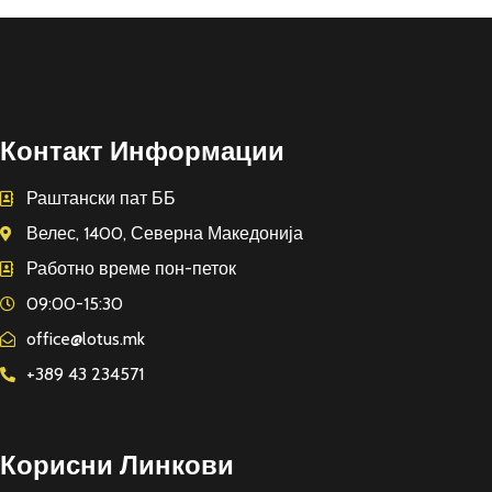
Контакт Информации
Раштански пат ББ
Велес, 1400, Северна Македонија
Работно време пон-петок
09:00-15:30
office@lotus.mk
+389 43 234571
Корисни Линкови