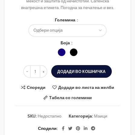
мекост и заштита од нечистотии. Сатенска
внатрешна етикета. Погодна за печатење и вез.
Големина
Боја
ДОДАДИ ВО КОШНИЧКА
Спореди
Додади во листа на желби
Табела со големини
SKU:
Недостапно
Категорија:
Маици
Сподели