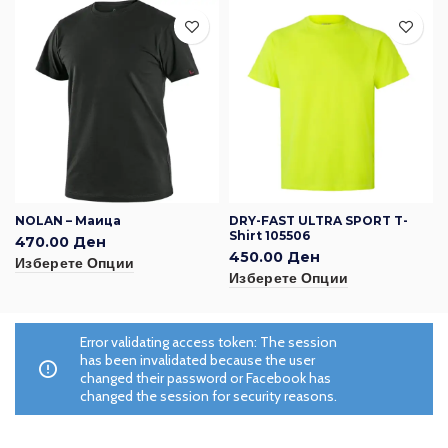
NOLAN – Маица
DRY-FAST ULTRA SPORT T-
Shirt 105506
470.00
Ден
450.00
Ден
Изберете Опции
Изберете Опции
Error validating access token: The session
has been invalidated because the user
changed their password or Facebook has
changed the session for security reasons.