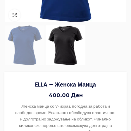
Зголеми ја фотографијата
ELLA – Женска Маица
400.00
Ден
Женска маица со V-израз, погодна за работа и
слободно време. Еластанот обезбедува еластичност
и долготрајно задржување на обликот. Финално
силиконско перење што овозможува долготрајна