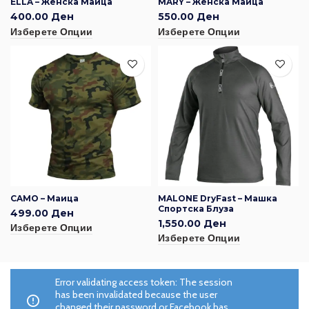
ELLA – Женска Маица
MARY – Женска Маица
400.00
Ден
550.00
Ден
Изберете Опции
Изберете Опции
CAMO – Маица
MALONE DryFast – Машка
Спортска Блуза
499.00
Ден
1,550.00
Ден
Изберете Опции
Изберете Опции
Error validating access token: The session
has been invalidated because the user
changed their password or Facebook has