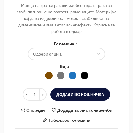
Маица на кратки ракави, заоблен врат, трака за
стабилизирање на вратот и рамениците. Материјал
кој дава издржливост, мекост, стабилност на
димензиите и има антипилинг ефекти. Корисна за
работа и одмор
Големина
Боја
ДОДАДИ ВО КОШНИЧКА
Спореди
Додади во листа на желби
Табела со големини