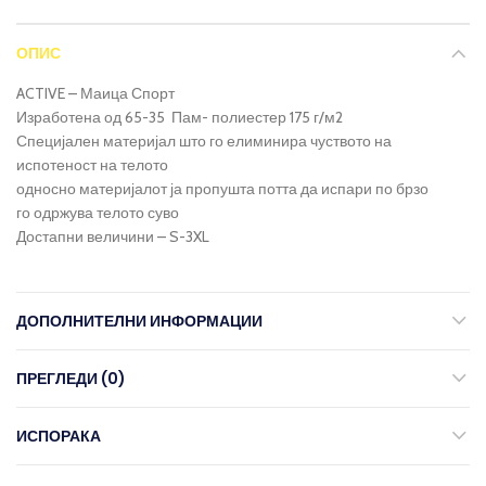
ОПИС
ACTIVE – Маица Спорт
Изработена од 65-35 Пам- полиестер 175 г/м2
Специјален материјал што го елиминира чуството на
испотеност на телото
односно материјалот ја пропушта потта да испари по брзо
го одржува телото суво
Достапни величини – S-3XL
ДОПОЛНИТЕЛНИ ИНФОРМАЦИИ
ПРЕГЛЕДИ (0)
ИСПОРАКА