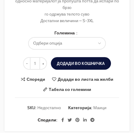
односно материјалот ја пропушта потта да испари по
брзо
го одржува телото суво
Достапни величини – S-3XL
Големина
ДОДАДИ ВО КОШНИЧКА
Спореди
Додади во листа на желби
Табела со големини
SKU:
Недостапно
Категорија:
Маици
Сподели