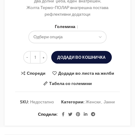
два долни џеба, еден внатрешен,
Жолта Термо-ПОЛАР внатрешна постава
рефлективни додатоци
Големина
ДОДАДИ ВО КОШНИЧКА
Спореди
Додади во листа на желби
Табела со големини
SKU:
Недостапно
Категории:
Женски
,
Јакни
Сподели