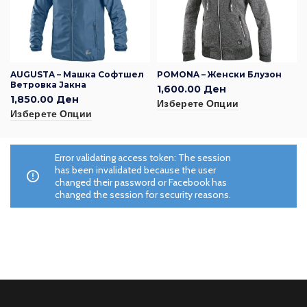
AUGUSTA – Машка Софтшел
POMONA – Женски Блузон
Ветровка Јакна
1,600.00
Ден
1,850.00
Ден
Изберете Опции
Изберете Опции
Error validating access token: The session
has been invalidated because the user
changed their password or Facebook has
changed the session for security reasons.