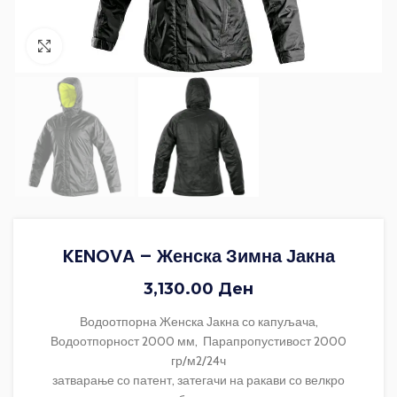
Зголеми ја фотографијата
KENOVA – Женска Зимна Јакна
3,130.00
Ден
Водоотпорна Женска Јакна со капуљача,
Водоотпорност 2000 мм, Парапропустивост 2000
гр/м2/24ч
затварање со патент, затегачи на ракави со велкро