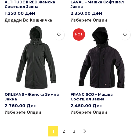
ALTITUDE II RED Женска
LAVAL – Машка Софтшел
Софтшел Јакна
Јакна
1,250.00
Ден
2,350.00
Ден
Додади Во Кошничка
Изберете Опции
HOT
ORLEANS – Женска Зимна
FRANCISCO – Машка
Јакна
Софтшел Јакна
2,760.00
Ден
2,450.00
Ден
Изберете Опции
Изберете Опции
1
2
3