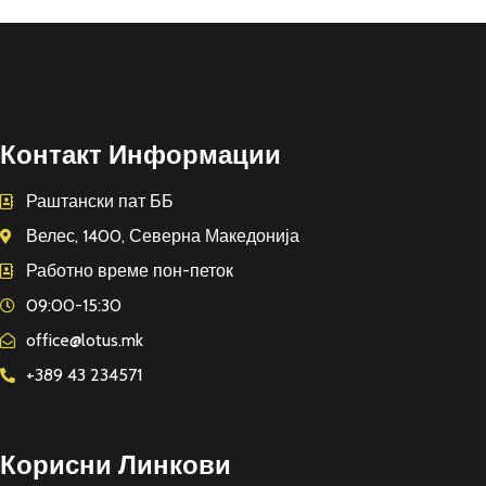
Контакт Информации
Раштански пат ББ
Велес, 1400, Северна Македонија
Работно време пон-петок
09:00-15:30
office@lotus.mk
+389 43 234571
Корисни Линкови