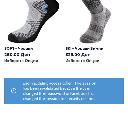
SOFT – Чорапи
SKI – Чорапи Зимни
280.00
Ден
325.00
Ден
Изберете Опции
Изберете Опции
Error validating access token: The session
has been invalidated because the user
changed their password or Facebook has
changed the session for security reasons.