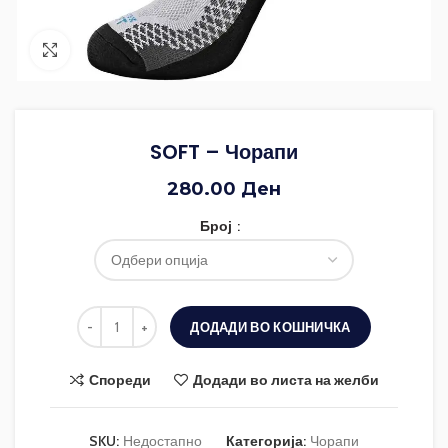
Зголеми ја фотографијата
SOFT – Чорапи
280.00
Ден
Број
ДОДАДИ ВО КОШНИЧКА
Спореди
Додади во листа на желби
SKU:
Недостапно
Категорија:
Чорапи