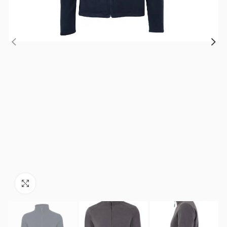
Зголеми ја фотографијата