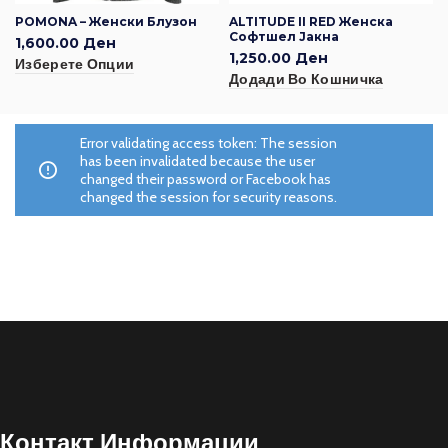
POMONA – Женски Блузон
ALTITUDE II RED Женска
Софтшел Јакна
1,600.00
Ден
1,250.00
Ден
Изберете Опции
Додади Во Кошничка
Error validating access token: The session
has been invalidated because the user
changed their password or Facebook has
changed the session for security reasons.
Контакт Информации