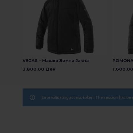
VEGAS – Машка Зимна Јакна
POMONA 
3,800.00
Ден
1,600.0
Изберете Опции
Изберете
Error validating access token: The session has b