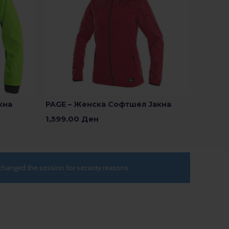
кна
PAGE – Женска Софтшел Јакна
1,599.00
Ден
Изберете Опции
changed the session for security reasons.