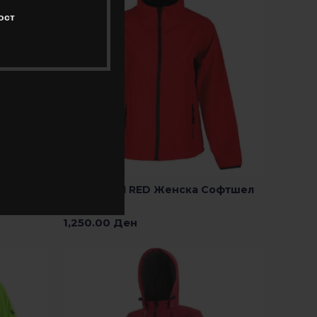
ост
ALTITUDE II RED Женска Софтшел
Јакна
1,250.00
Ден
Додади Во Кошничка