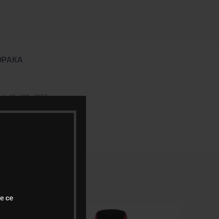
ОРАКА
, L, XL, XXL, XXXL
т, Црвена, Црна
е се