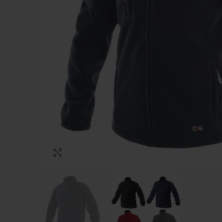
Зголеми ја фотографијата