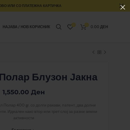
ОВО ИЛИ СО ПЛАТЕЖНА КАРТИЧКА
0
0
НАЈАВА / НОВ КОРИСНИК
0.00
ДЕН
Полар Блузон Јакна
1,550.00
Ден
Полар 400 gr. со долги ракави, патент, два долни
нти. Идеален како втор или трет слој за разни зимни
активности
Големина