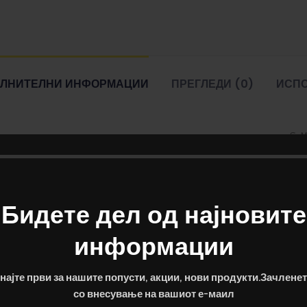
ЛНИТЕЛНИ ИНФОРМАЦИИ
ПРЕГЛЕДИ (0)
ИСП
S, M
Сива, Теге
Бидете дел од најновите
информации
најте први за нашите попусти, акции, нови продукти.Зачленет
со внесување на вашиот е-маил