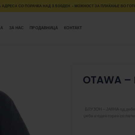
 АДРЕСА СО ПОРАЧКА НАД 3.500ДЕН. • МОЖНОСТ ЗА ПЛАЌАЊЕ ВО ГОТ
МА
ЗА НАС
ПРОДАВНИЦА
КОНТАКТ
OTAWA – 
БЛУЗОН – ЈАКНА од дебел 
џеба и еден горен со пате