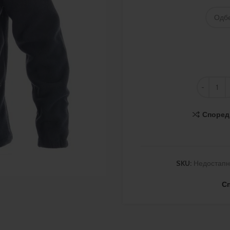
Според
SKU:
Недостап
С