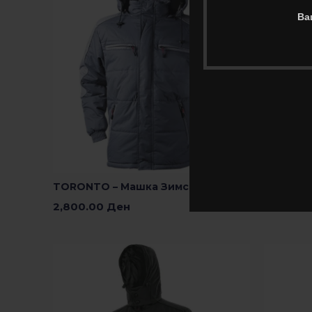
Ва
TORONTO – Машка Зимска Јакна
ALTITUD
2,800.00
Ден
1,300.0
Изберете Опции
Изберете