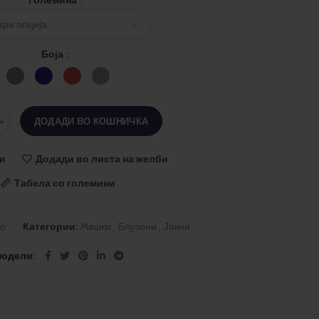
Боја
ДОДАДИ ВО КОШНИЧКА
и
Додади во листа на желби
Табела со големини
но
Категории:
Maшки
,
Блузони
,
Јакни
подели