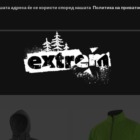
шата адреса ќе се користи според нашата
Политика на приватн
E- Машка Софтшел Јакна
INDIANA – Машки Блузон
0
Ден
1,700.00
Ден
 Опции
Изберете Опции