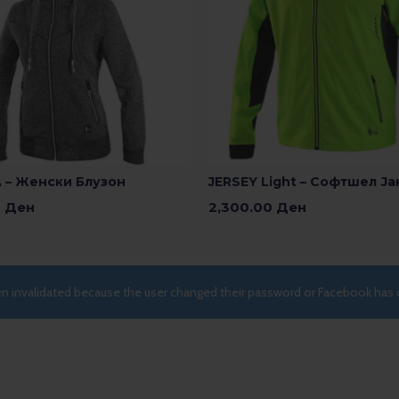
– Женски Блузон
JERSEY Light – Софтшел Ја
0
Ден
2,300.00
Ден
 Опции
Изберете Опции
een invalidated because the user changed their password or Facebook has 