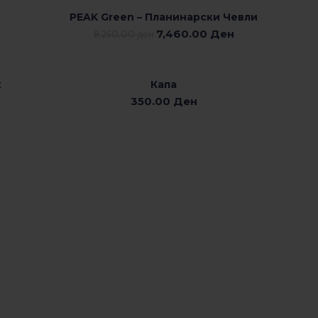
PEAK Green – Планинарски Чевли
ИЗБЕРЕТЕ ОПЦИИ
7,460.00
Ден
8,250.00
ден
к
Капа
ИЗБЕРЕТЕ ОПЦИИ
350.00
Ден