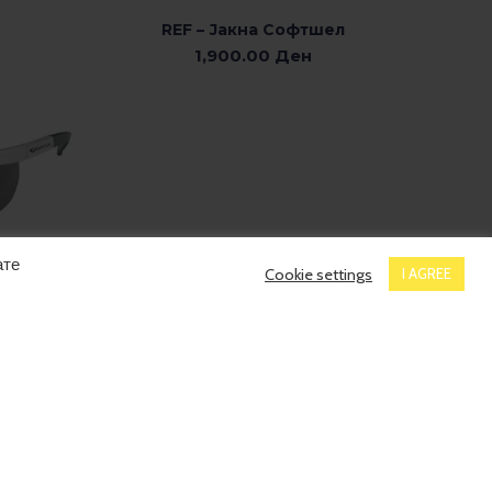
REF – Јакна Софтшел
ИЗБЕРЕТЕ ОПЦИИ
1,900.00
Ден
очари
А