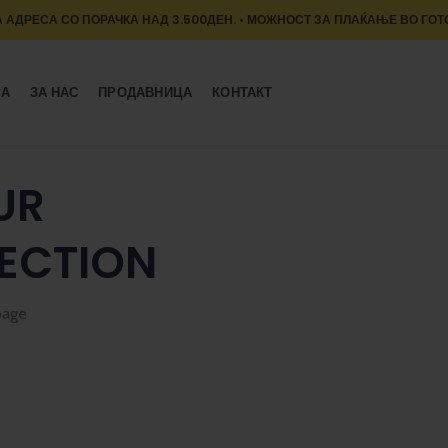
 АДРЕСА СО ПОРАЧКА НАД 3.500ДЕН. • МОЖНОСТ ЗА ПЛАЌАЊЕ ВО ГОТ
МА
ЗА НАС
ПРОДАВНИЦА
КОНТАКТ
UR
ECTION
page