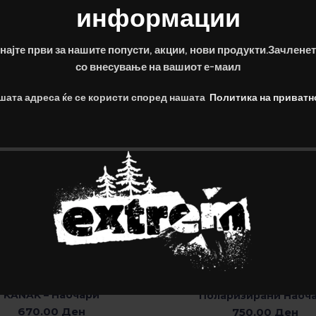
информации
ON – Панталони Зимни
ИЗБЕРЕТЕ ОПЦИИ
2,499.00
Ден
најте први за нашите попусти, акции, нови продукти.Зачленет
со внесување на вашиот е-маил
CAMO – Маица
ИЗБЕРЕТЕ ОПЦИИ
шата адреса ќе се користи според нашата
Политика на приватн
499.00
Ден
PANTHERA – Спортс
ДОДАДИ ВО КОШНИЧК
KANAK – Наочари
Поларизирани Наоч
ИЗБЕРЕТЕ ОПЦИИ
670.00
Ден
750.00
Ден