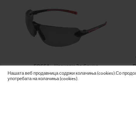
D
FOSSA – Наочари За Сонце
ДОДАДИ ВО КОШНИЧКА
400.00
Ден