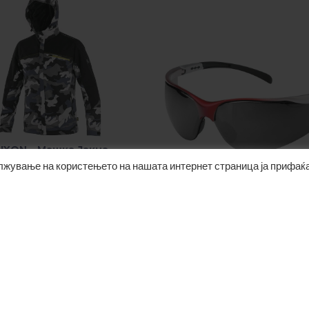
IXON – Машка Јакна
ИЗБЕРЕТЕ ОПЦИИ
2,450.00
Ден
ROZELE – Заштитни На
ДОДАДИ ВО КОШНИЧК
220.00
Ден
Внеси го името на продуктот
LOAD MORE PRODUCTS