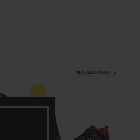
Ma
ed
VIEW ALL PRODUCTS
-10%