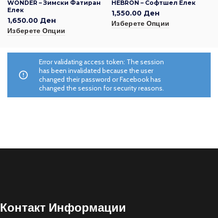
WONDER – Зимски Фатиран
HEBRON – Софтшел Елек
Елек
1,550.00
Ден
1,650.00
Ден
Изберете Опции
Изберете Опции
Error validating access token: The session
has been invalidated because the user
changed their password or Facebook has
changed the session for security reasons.
Контакт Информации