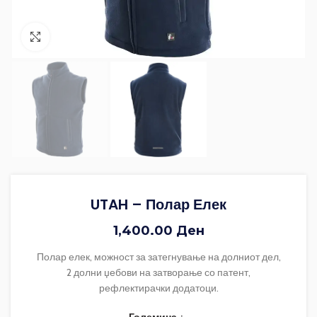
Зголеми ја фотографијата
UTAH – Полар Елек
1,400.00
Ден
Полар елек, можност за затегнување на долниот дел,
2 долни џебови на затворање со патент,
рефлектирачки додатоци.