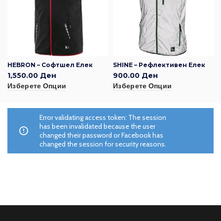
HEBRON – Софтшел Елек
SHINE – Рефлективен Елек
1,550.00
Ден
900.00
Ден
Изберете Опции
Изберете Опции
Error validating access token: The session
has been invalidated because the user
changed their password or Facebook has
changed the session for security reasons.