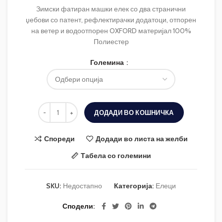
Зимски фатиран машки елек со два странични
џебови со патент, рефлектирачки додатоци, отпорен
на ветер и водоотпорен OXFORD материјал 100%
Полиестер
Големина
ДОДАДИ ВО КОШНИЧКА
Спореди
Додади во листа на желби
Табела со големини
SKU:
Недостапно
Категорија:
Елеци
Сподели