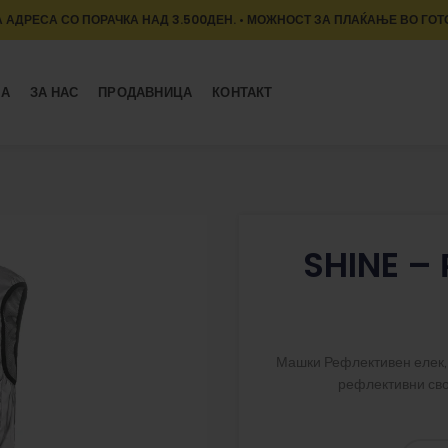
 АДРЕСА СО ПОРАЧКА НАД 3.500ДЕН. • МОЖНОСТ ЗА ПЛАЌАЊЕ ВО ГОТ
МА
ЗА НАС
ПРОДАВНИЦА
КОНТАКТ
SHINE –
Машки Рефлективен елек, 
рефлективни сво