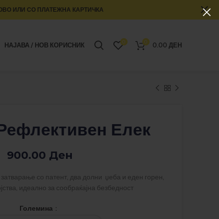
ОВО ИЛИ СО ПЛАТЕЖНА КАРТИЧКА
0
0
НАЈАВА / НОВ КОРИСНИК
0.00
ДЕН
 Рефлективен Елек
900.00
Ден
затварање со патент, два долни џеба и еден горен,
јства, идеално за сообраќајна безбедност
Големина