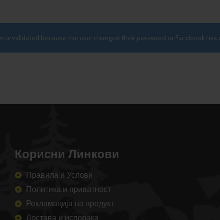
 Опции
Изберете Опции
een invalidated because the user changed their password or Facebook has 
Корисни Линкови
Правила и Услови
Политика и приватност
Рекламација на продукт
Достава и испорака