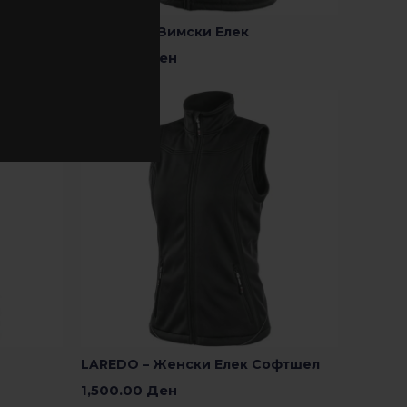
SEATTLE – Зимски Елек
1,450.00
Ден
Изберете Опции
LAREDO – Женски Елек Софтшел
1,500.00
Ден