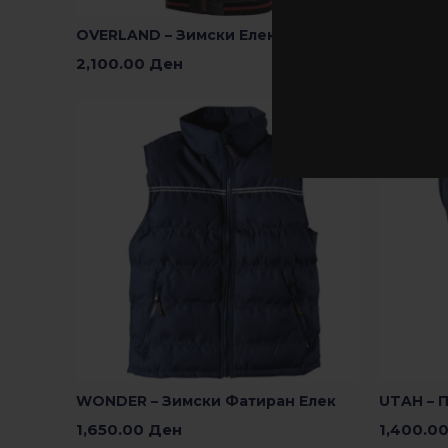
OVERLAND – Зимски Елек
MILFORD
2,100.00
Ден
1,000.0
Изберете Опции
Изберете
WONDER – Зимски Фатиран Елек
UTAH – 
1,650.00
Ден
1,400.0