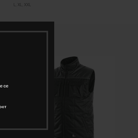
L, XL, XXL
е се
ост