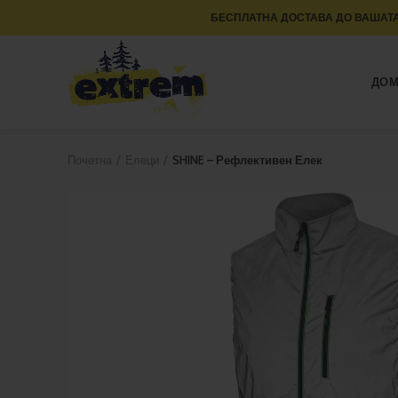
БЕСПЛАТНА ДОСТАВА ДО ВАШАТА
ДО
Почетна
Елеци
SHINE – Рефлективен Елек