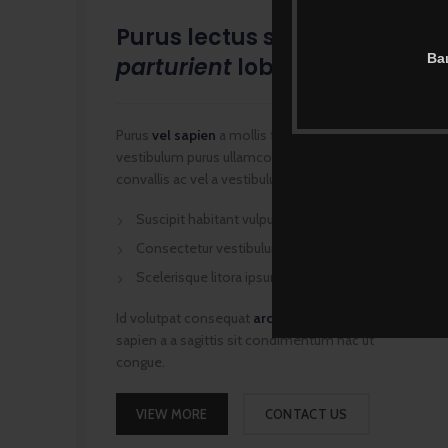
Purus lectus scelerisque
Ва
parturient
lobortis namar
Purus
vel sapien
a mollis fusce parturient a laoreet
vestibulum purus ullamcorper tellus ante at duira
convallis ac vel a vestibulum sem ridiculus sapien.
Suscipit habitant vulputate a porta.
Consectetur vestibulum cubilia acc.
Scelerisque litora ipsum parturient.
Id volutpat consequat
arcu tristique
praesent sed
sapien a a sagittis sit condimentum hac ut
congue.
VIEW MORE
CONTACT US