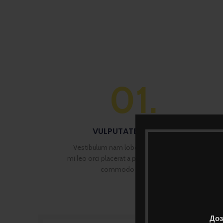
01.
VULPUTATE A PORTA
Vestibulum nam lobortis scelerisque eu
mi leo orci placerat a parturient congue non
commodo felis in dui
Доз