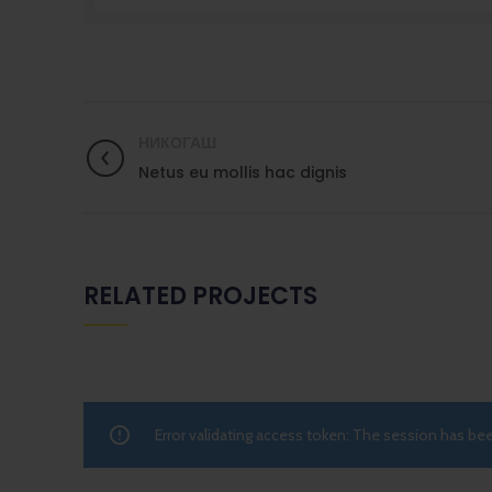
НИКОГАШ
Netus eu mollis hac dignis
RELATED PROJECTS
Error validating access token: The session has b