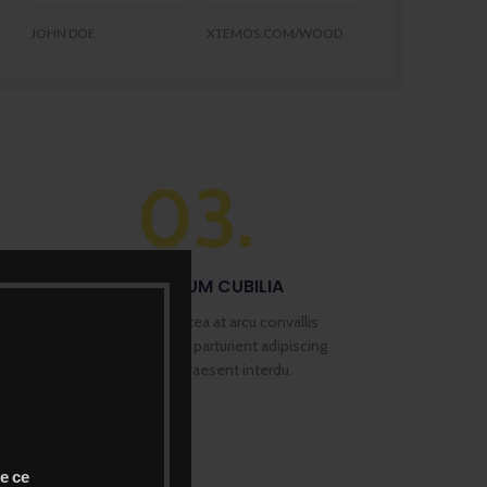
JOHN DOE
XTEMOS.COM/WOOD
03.
VESTIBULUM CUBILIA
Gravida morbi platea at arcu convallis
a id id suspendisse parturient adipiscing
vestibulum. Praesent interdu.
е се