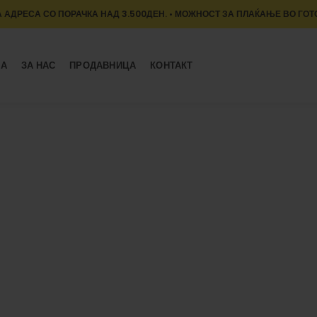
 АДРЕСА СО ПОРАЧКА НАД 3.500ДЕН. • МОЖНОСТ ЗА ПЛАЌАЊЕ ВО ГОТ
МА
ЗА НАС
ПРОДАВНИЦА
КОНТАКТ
Portfolio
ТЕЛЕФОН
PORTFOLIO
ET VESTIBULUM QUIS A SUSPENDISSE