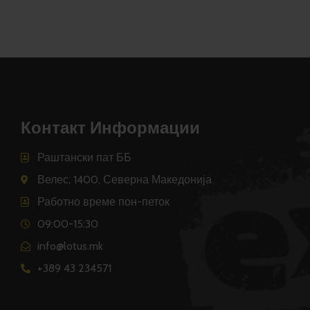
Контакт Информации
Раштански пат ББ
Велес, 1400, Северна Македонија
Работно време пон-петок
09:00-15:30
info@lotus.mk
+389 43 234571