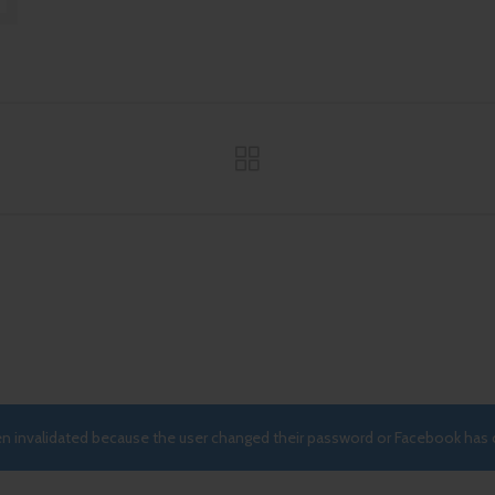
een invalidated because the user changed their password or Facebook has 