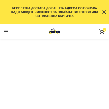
БЕСПЛАТНА ДОСТАВА ДО ВАШАТА АДРЕСА СО ПОРАЧКА
НАД 3.500ДЕН. • МОЖНОСТ ЗА ПЛАЌАЊЕ ВО ГОТОВО ИЛИ
СО ПЛАТЕЖНА КАРТИЧКА
0
Portfolio
ТЕЛЕФОН
PORTFOLIO
VENENATIS NAM PHASELLUS