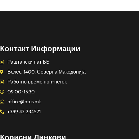
Контакт Информации
Раштански пат ББ
Велес, 1400, Северна Македонија
Работно време пон-петок
09:00-15:30
office@lotus.mk
+389 43 234571
Корисни Линкови