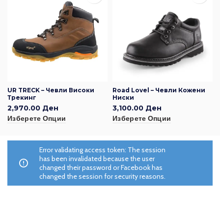
UR TRECK – Чевли Високи
Road Lovel – Чевли Кожени
Трекинг
Ниски
2,970.00
Ден
3,100.00
Ден
Изберете Опции
Изберете Опции
Error validating access token: The session
has been invalidated because the user
changed their password or Facebook has
changed the session for security reasons.