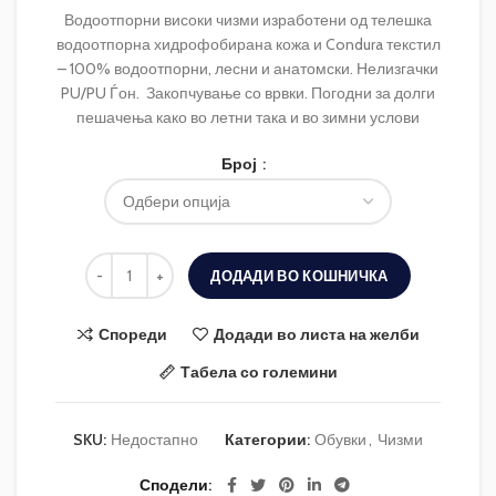
Водоотпорни високи чизми изработени од телешка
водоотпорна хидрофобирана кожа и Condura текстил
– 100% водоотпорни, лесни и анатомски. Нелизгачки
PU/PU Ѓон. Закопчување со врвки. Погодни за долги
пешачења како во летни така и во зимни услови
Број
ДОДАДИ ВО КОШНИЧКА
Спореди
Додади во листа на желби
Табела со големини
SKU:
Недостапно
Категории:
Обувки
,
Чизми
Сподели