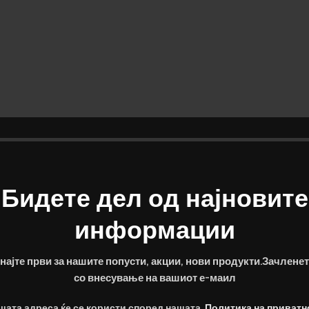
Бидете дел од најновите
информации
on
најте први за нашите попусти, акции, нови продукти.Зачленет
со внесување на вашиот е-маил
шата адреса ќе се користи според нашата
Политика на приватн