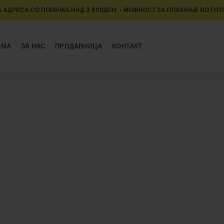
 АДРЕСА СО ПОРАЧКА НАД 3.500ДЕН. • МОЖНОСТ ЗА ПЛАЌАЊЕ ВО ГОТ
ОМА
ЗА НАС
ПРОДАВНИЦА
КОНТАКТ