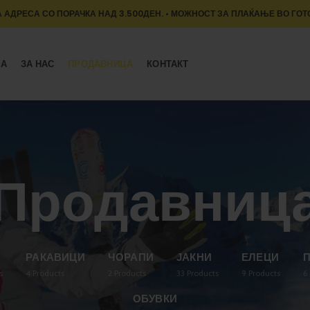
 АДРЕСА СО ПОРАЧКА НАД 3.500ДЕН. • МОЖНОСТ ЗА ПЛАЌАЊЕ ВО ГОТ
МА
ЗА НАС
ПРОДАВНИЦА
КОНТАКТ
Продавниц
О
РАКАВИЦИ
ЧОРАПИ
ЈАКНИ
ЕЛЕЦИ
s
4
Products
2
Products
33
Products
9
Products
6
ОБУВКИ