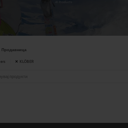
41
Products
Продавница
ters
KLÖBER