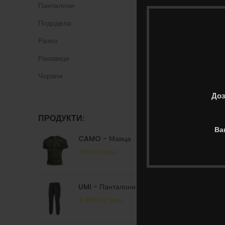
Панталони
Пододела
Разно
Ракавици
Чорапи
Доз
ПРОДУКТИ:
Ва
CAMO - Маица
499.00
ден
UMI - Панталони женски
2,499.00
ден