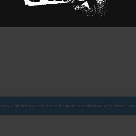
een invalidated because the user changed their password or Facebook has 