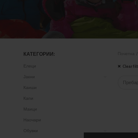
КАТЕГОРИИ:
Почетна
Елеци
Clear fil
Јакни
Каиши
Капи
Маици
Наочари
Обувки