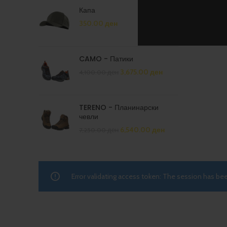
Капа
350.00
ден
CAMO - Патики
3,675.00
ден
4,100.00
ден
TERENO - Планинарски
чевли
6,540.00
ден
7,250.00
ден
Error validating access token: The session has b