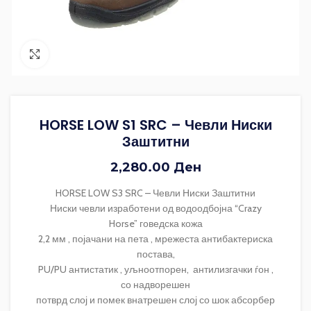
Зголеми ја фотографијата
HORSE LOW S1 SRC – Чевли Ниски
Заштитни
2,280.00
Ден
HORSE LOW S3 SRC – Чевли Ниски Заштитни
Ниски чевли изработени од водоодбојна “Crazy
Horse” говедска кожа
2,2 мм , појачани на пета , мрежеста антибактериска
постава,
PU/PU антистатик , уљноотпорен, антилизгачки ѓон ,
со надворешен
потврд слој и помек внатрешен слој со шок абсорбер