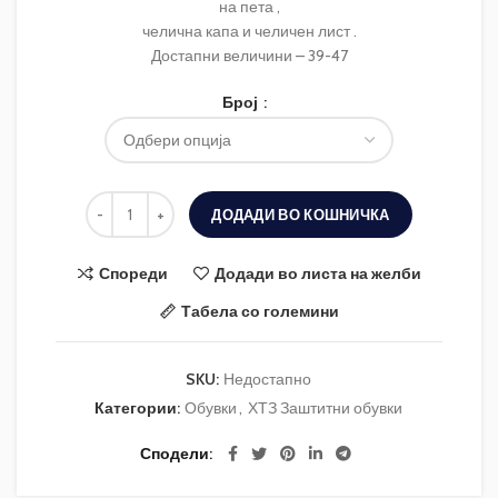
на пета ,
челична капа и челичен лист .
Достапни величини – 39-47
Број
ДОДАДИ ВО КОШНИЧКА
Спореди
Додади во листа на желби
Табела со големини
SKU:
Недостапно
Категории:
Обувки
,
ХТЗ Заштитни обувки
Сподели