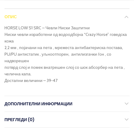
ОПИС
HORSE LOW S1 SRC – Чевли Ниски Заштитни
Ниски чевли изработени од водоодбојна “Crazy Horse” говедска
кожа
2,2 мм , појачани на пета , мрежеста антибактериска постава,
PU/PU антистатик , уљноотпорен, антилизгачки ѓон , со
надворешен
потврд слој и помек внатрешен слој со шок абсорбер на пета ,
челична капа.
Достапни величини – 39-47
ДОПОЛНИТЕЛНИ ИНФОРМАЦИИ
ПРЕГЛЕДИ (0)