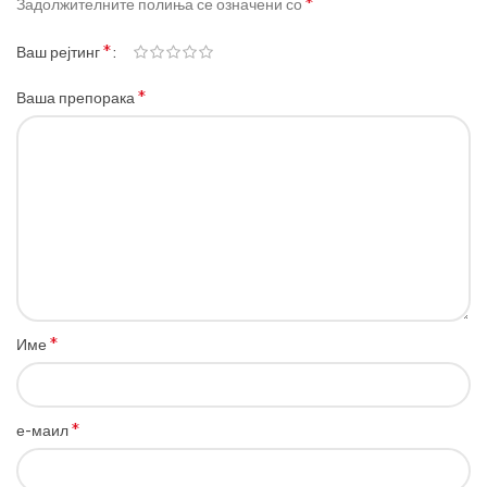
*
Задолжителните полиња се означени со
*
Ваш рејтинг
*
Ваша препорака
*
Име
*
е-маил