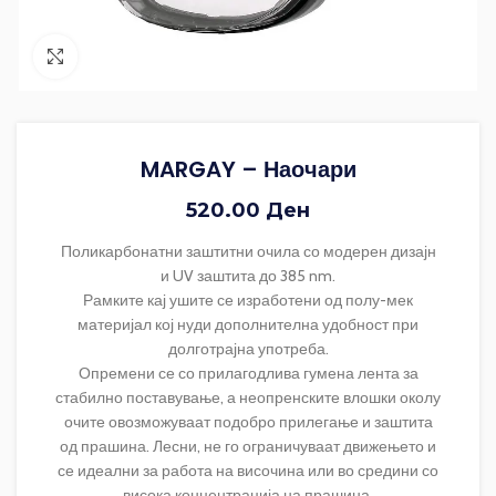
Зголеми ја фотографијата
MARGAY – Наочари
520.00
Ден
Поликарбонатни заштитни очила со модерен дизајн
и UV заштита до 385 nm.
Рамките кај ушите се изработени од полу-мек
материјал кој нуди дополнителна удобност при
долготрајна употреба.
Опремени се со прилагодлива гумена лента за
стабилно поставување, а неопренските влошки околу
очите овозможуваат подобро прилегање и заштита
од прашина. Лесни, не го ограничуваат движењето и
се идеални за работа на височина или во средини со
висока концентрација на прашина.