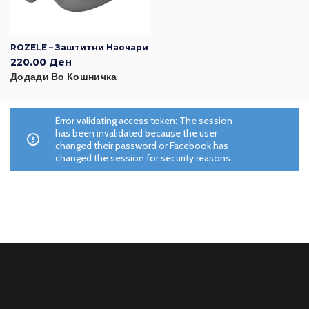
ROZELE – Заштитни Наочари
220.00
Ден
Додади Во Кошничка
Error validating access token: The session
has been invalidated because the user
changed their password or Facebook has
changed the session for security reasons.