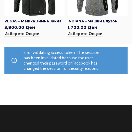
VEGAS – Машка Зимна Јакна
INDIANA – Машки Блузон
3,800.00
Ден
1,700.00
Ден
Изберете Опции
Изберете Опции
Error validating access token: The session
has been invalidated because the user
changed their password or Facebook has
changed the session for security reasons.