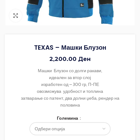
Зголеми ја фотографијата
TEXAS – Машки Блузон
2,200.00
Ден
Машки Блузон со долги ракави,
идеален за втор слој
изработен од – 300 гр, П-ПЕ
овозможува удобност и топлина
затварање со патент, два долни џеба, рендер на
половина
Големина