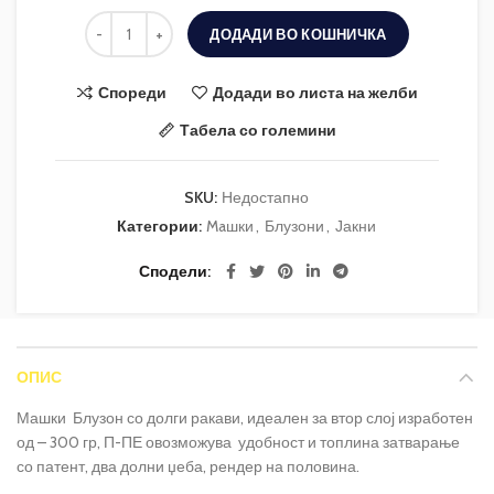
ДОДАДИ ВО КОШНИЧКА
Спореди
Додади во листа на желби
Табела со големини
SKU:
Недостапно
Категории:
Maшки
,
Блузони
,
Јакни
Сподели
ОПИС
Машки Блузон со долги ракави, идеален за втор слој изработен
од – 300 гр, П-ПЕ овозможува удобност и топлина затварање
со патент, два долни џеба, рендер на половина.