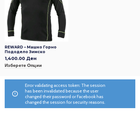
REWARD – Машко Горно
Пододело Зимско
1,400.00
Ден
Изберете Опции
Error validating access token: The session
has been invalidated because the user
changed their password or Facebook has
changed the session for security reasons.