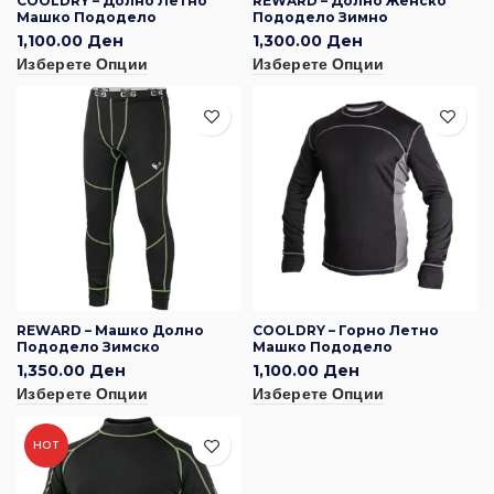
COOLDRY – Долно Летно
REWARD – Долно Женско
Машко Пододело
Пододело Зимно
1,100.00
Ден
1,300.00
Ден
Изберете Опции
Изберете Опции
REWARD – Машко Долно
COOLDRY – Горно Летно
Пододело Зимско
Машко Пододело
1,350.00
Ден
1,100.00
Ден
Изберете Опции
Изберете Опции
HOT