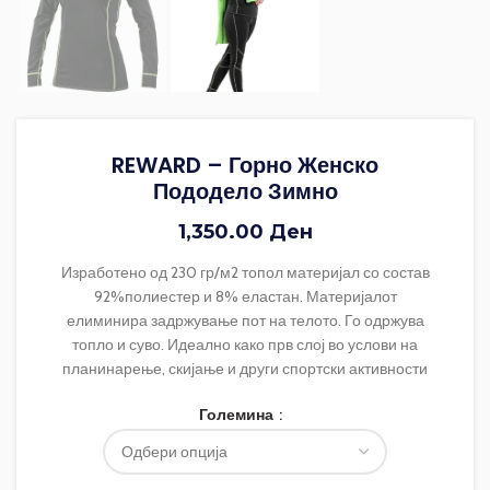
REWARD – Горно Женско
Пододело Зимно
1,350.00
Ден
Изработено од 230 гр/м2 топол материјал со состав
92%полиестер и 8% еластан. Материјалот
елиминира задржување пот на телото. Го одржува
топло и суво. Идеално како прв слој во услови на
планинарење, скијање и други спортски активности
Големина