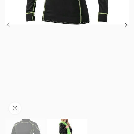
Зголеми ја фотографијата