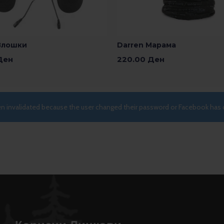
 Влошки
Darren Марама
Ден
220.00
Ден
о Кошничка
Додади Во Кошничка
een invalidated because the user changed their password or Facebook has 