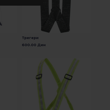
Трегери
600.00
Ден
Додади Во Кошничка