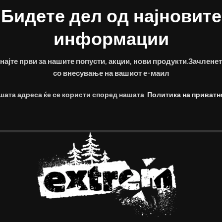
Бидете дел од најновите
Зачувај го моето име, е-ма
информации
ќе коментирам.
најте први за нашите попусти, акции, нови продукти.Зачленет
со внесување на вашиот е-маил
шата адреса ќе се користи според нашата
Политика на приватн