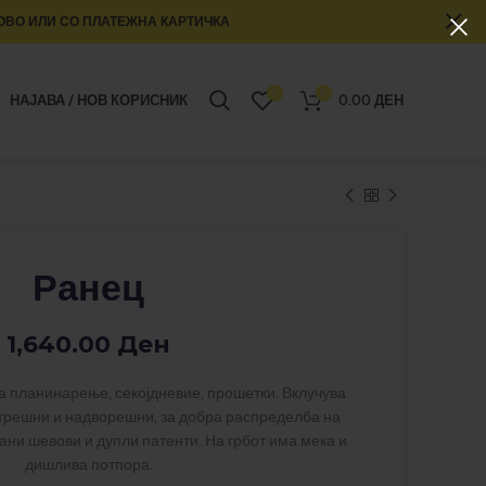
ОВО ИЛИ СО ПЛАТЕЖНА КАРТИЧКА
0
0
НАЈАВА / НОВ КОРИСНИК
0.00
ДЕН
Ранец
1,640.00
Ден
за планинарење, секојдневие, прошетки. Вклучува
атрешни и надворешни, за добра распределба на
ани шевови и дупли патенти. На грбот има мека и
дишлива потпора.