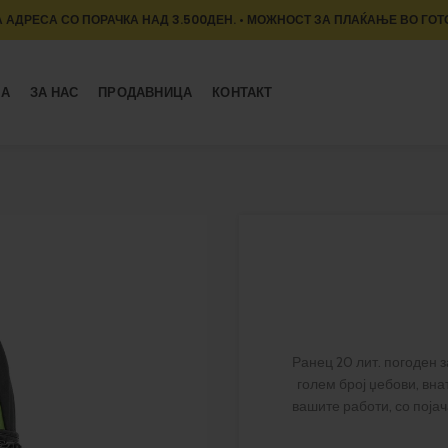
 АДРЕСА СО ПОРАЧКА НАД 3.500ДЕН. • МОЖНОСТ ЗА ПЛАЌАЊЕ ВО ГОТ
МА
ЗА НАС
ПРОДАВНИЦА
КОНТАКТ
Ранец 20 лит. погоден 
голем број џебови, вн
вашите работи, со појач