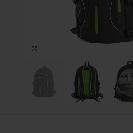
Зголеми ја фотографијата