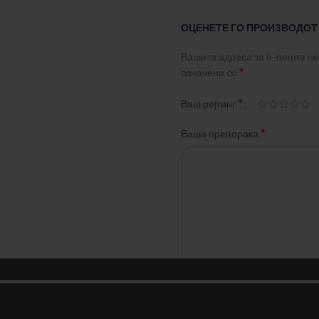
ОЦЕНЕТЕ ГО ПРОИЗВОДОТ
Вашата адреса за е-пошта не
*
означени со
*
Ваш рејтинг
*
Ваша препорака
*
Име