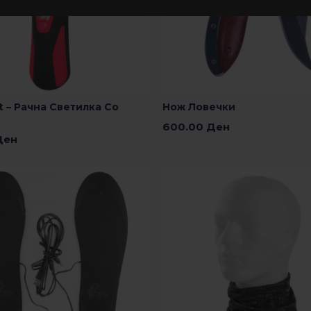
t – Рачна Светилка Со
Нож Ловечки
600.00
Ден
Ден
Додади Во Кошничка
о Кошничка