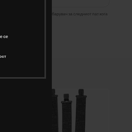
ил и веб страна во овој пребарувач за следниот пат кога
е се
ост