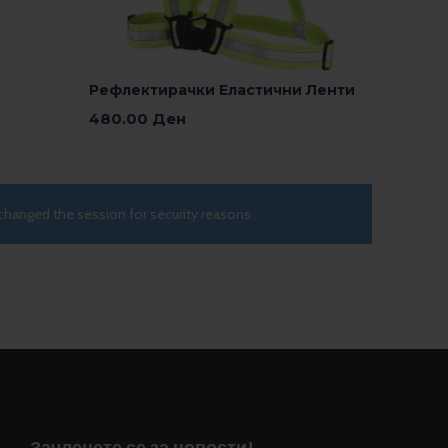
Рефлектирачки Еластични Ленти
480.00
Ден
Додади Во Кошничка
changed the session for security reasons.
Зачленете се за новости!