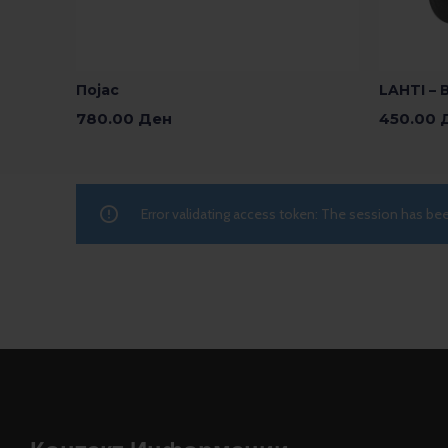
Појас
LAHTI –
780.00
Ден
450.00
Додади Во Кошничка
Додади В
Error validating access token: The session has b