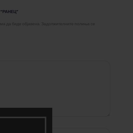
 “РАНЕЦ”
ма да биде објавена.
Задолжителните полиња се
*
е-маил