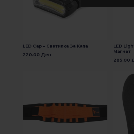
LED Cap – Светилка За Капа
LED Ligh
Магнет
220.00
Ден
285.00
Додади Во Кошничка
Додади В