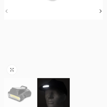
Зголеми ја фотографијата