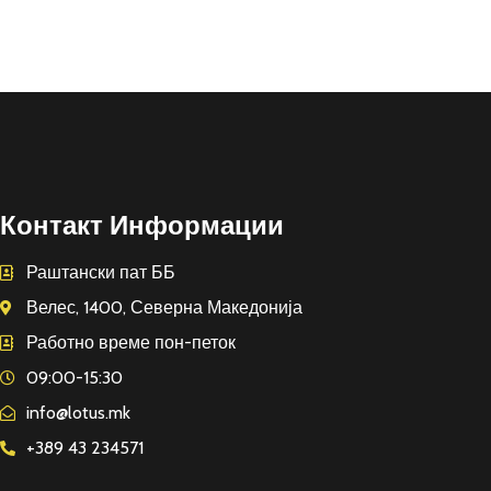
Контакт Информации
Раштански пат ББ
Велес, 1400, Северна Македонија
Работно време пон-петок
09:00-15:30
info@lotus.mk
+389 43 234571