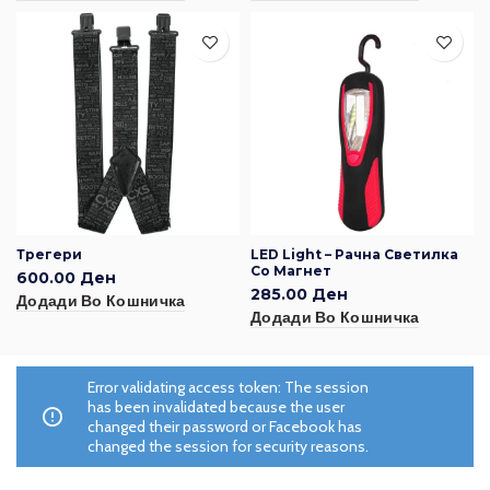
Трегери
LED Light – Рачна Светилка
Со Магнет
600.00
Ден
285.00
Ден
Додади Во Кошничка
Додади Во Кошничка
Error validating access token: The session
has been invalidated because the user
changed their password or Facebook has
changed the session for security reasons.