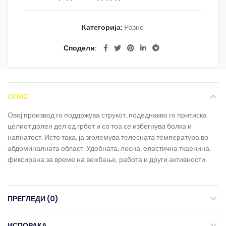
Категорија:
Разно
Сподели
ОПИС
Овој производ го поддржува струкот, подеднакво го притиска
целиот долен дел од грбот и со тоа се избегнува болка и
напнатост. Исто така, ја зголемува телесната температура во
абдоминалната област. Удобната, лесна, еластична ткаенина,
фиксирана за време на вежбање, работа и други активности.
ПРЕГЛЕДИ (0)
ИСПОРАКА