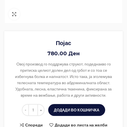
Зголеми ја фотографијата
Појас
780.00
Ден
Овој производ го поддржува струкот, подеднакво го
притиска целиот долен дел од грбот и со тоа се
избегнува болка и напнатост. Исто така, ја зголемува
телесната температура во абдоминалната област.
Удобната, лесна, еластична ткаенина, фиксирана за
време на вежбање, работа и други активности.
ДОДАДИ ВО КОШНИЧКА
Спореди
Додади во листа на желби