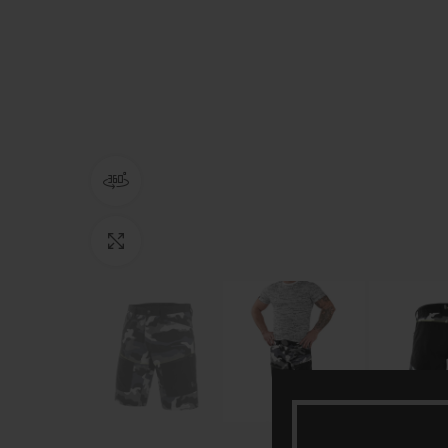
360 product view
Зголеми ја фотографијата