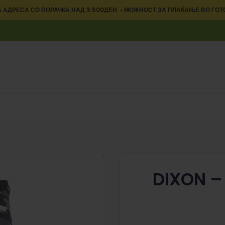
 АДРЕСА СО ПОРАЧКА НАД 3.500ДЕН. • МОЖНОСТ ЗА ПЛАЌАЊЕ ВО ГОТ
DIXON –