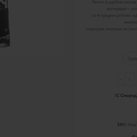
Лесни и удобни шорце
материјал – ел
со 4 предни џебови, е
внатре
спречува лизгање на пант
Според
SKU:
Нед