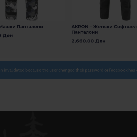
 Машки Панталони
AKRON – Женски Софтшел
Панталони
0
Ден
2,660.00
Ден
 Опции
Изберете Опции
een invalidated because the user changed their password or Facebook has 