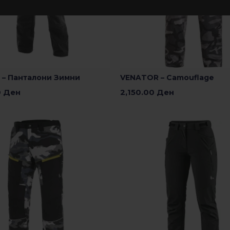
– Панталони Зимни
VENATOR – Camouflage
0
Ден
2,150.00
Ден
 Опции
Изберете Опции