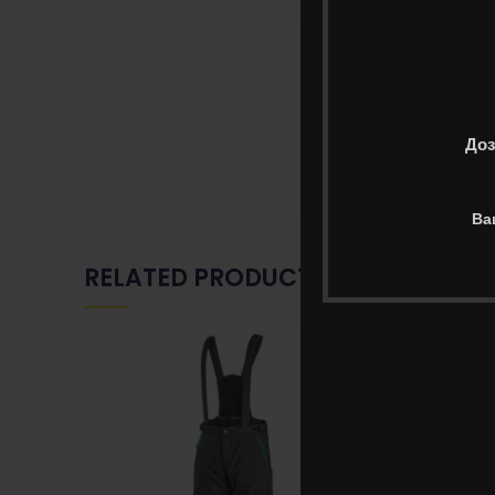
ДОПО
Големина
Доз
Ва
RELATED PRODUCTS