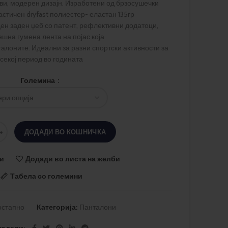
ви, модерен дизајн. Изработени од брзосушечки
астичен dryfast полиестер- еластан 135гр
ден заден џеб со патент, рефлективни додатоци,
шна гумена лента на појас која
алоните. Идеални за разни спортски активности за
секој период во годината
Големина
ДОДАДИ ВО КОШНИЧКА
и
Додади во листа на желби
Табела со големини
остапно
Категорија:
Панталони