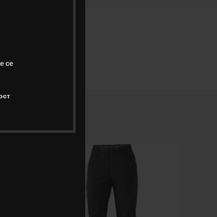
ОРАКА
е се
S, M, L, XL, XXL
ост