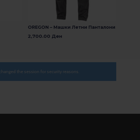
OREGON – Машки Летни Панталони
2,700.00
Ден
Изберете Опции
changed the session for security reasons.