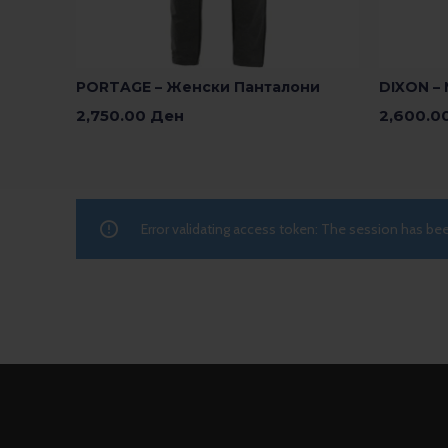
PORTAGE – Женски Панталони
DIXON –
2,750.00
Ден
2,600.0
Изберете Опции
Изберете
Error validating access token: The session has b