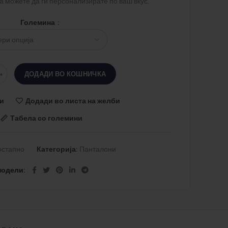
а можете да ги персонализирате по ваш вкус.
Големина
ДОДАДИ ВО КОШНИЧКА
и
Додади во листа на желби
Табела со големини
остапно
Категорија:
Панталони
подели