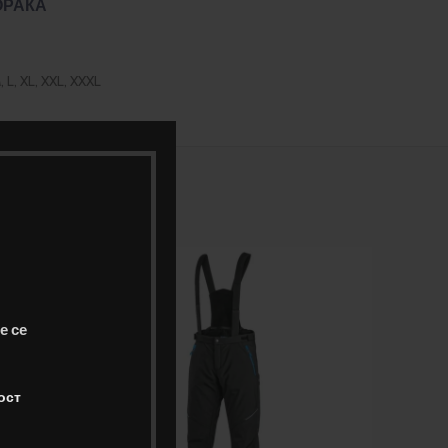
ОРАКА
, L, XL, XXL, XXXL
е се
ост