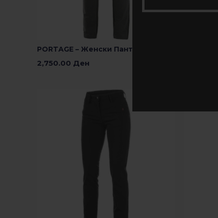
PORTAGE – Женски Панталони
TITAN –
2,750.00
Ден
1,390.0
Изберете Опции
Изберете