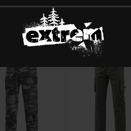
 Водоотпорни Панталони
AKRON – Женски Софтшел
Панталони
0
Ден
2,660.00
Ден
 Опции
Изберете Опции