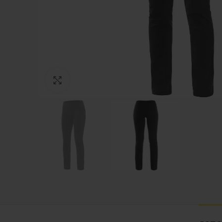
Зголеми ја фотографијата