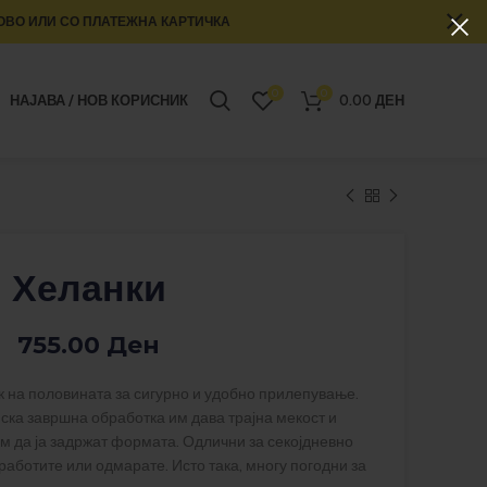
ОВО ИЛИ СО ПЛАТЕЖНА КАРТИЧКА
0
0
НАЈАВА / НОВ КОРИСНИК
0.00
ДЕН
Хеланки
755.00
Ден
к на половината за сигурно и удобно прилепување.
ска завршна обработка им дава трајна мекост и
им да ја задржат формата. Одлични за секојдневно
работите или одмарате. Исто така, многу погодни за