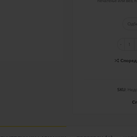
печатење или вез, п
Според
SKU:
Нед
С