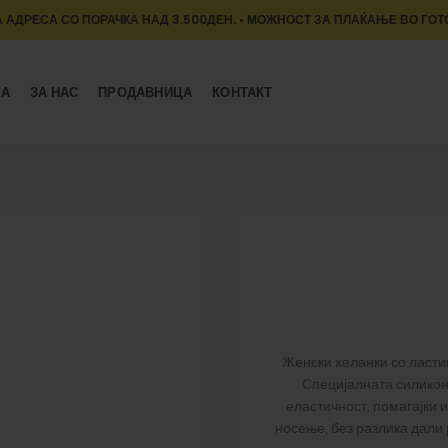
 АДРЕСА СО ПОРАЧКА НАД 3.500ДЕН. • МОЖНОСТ ЗА ПЛАЌАЊЕ ВО ГОТ
МА
ЗА НАС
ПРОДАВНИЦА
КОНТАКТ
Женски хеланки со ласти
Специјалната силикон
еластичност, помагајќи 
носење, без разлика дали 