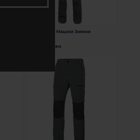
TRENTON – Машки Зимни
Панталони
3,100.00
Ден
Изберете Опции