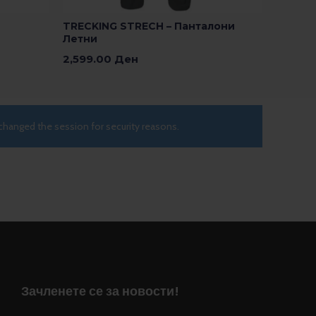
TRECKING STRECH – Панталони
Летни
2,599.00
Ден
Изберете Опции
changed the session for security reasons.
Зачленете се за новости!