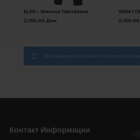
ELEN – Женски Панталони
VENATOR
2,150.00
Ден
2,150.0
Изберете Опции
Изберете
Error validating access token: The session has b
Контакт Информации