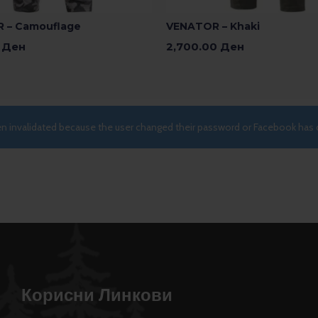
 – Camouflage
VENATOR – Khaki
0
Ден
2,700.00
Ден
 Опции
Изберете Опции
een invalidated because the user changed their password or Facebook has 
Корисни Линкови