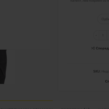
патент, лев покриен со 
Според
SKU:
Нед
С