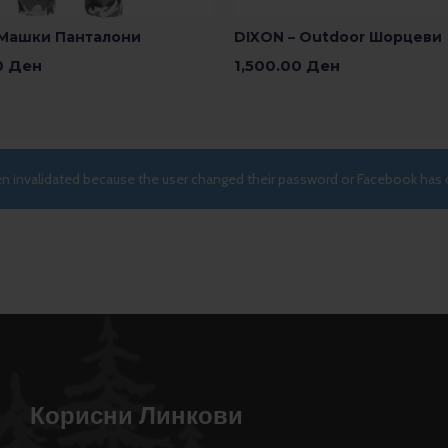
 Машки Панталони
DIXON – Outdoor Шорцеви
0
Ден
1,500.00
Ден
 Опции
Изберете Опции
een invalidated because the user changed their password or Facebook has 
Корисни Линкови