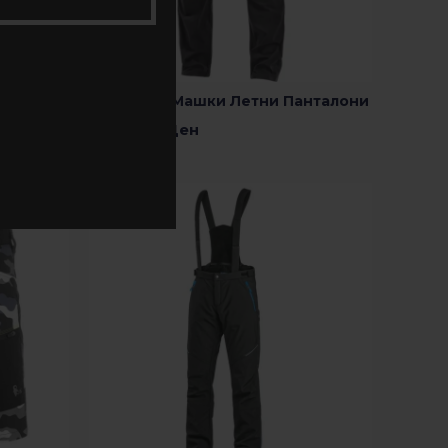
OREGON – Машки Летни Панталони
2,700.00
Ден
Изберете Опции