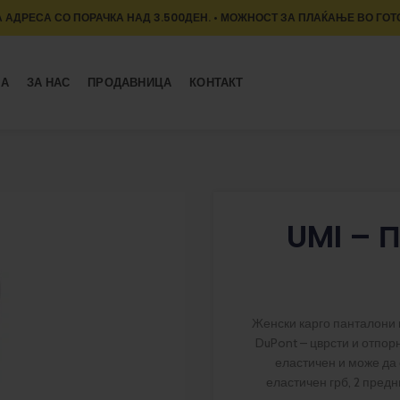
 АДРЕСА СО ПОРАЧКА НАД 3.500ДЕН. • МОЖНОСТ ЗА ПЛАЌАЊЕ ВО ГОТ
МА
ЗА НАС
ПРОДАВНИЦА
КОНТАКТ
UMI – 
Женски карго панталони 
DuPont – цврсти и отпор
еластичен и може да 
еластичен грб, 2 предн