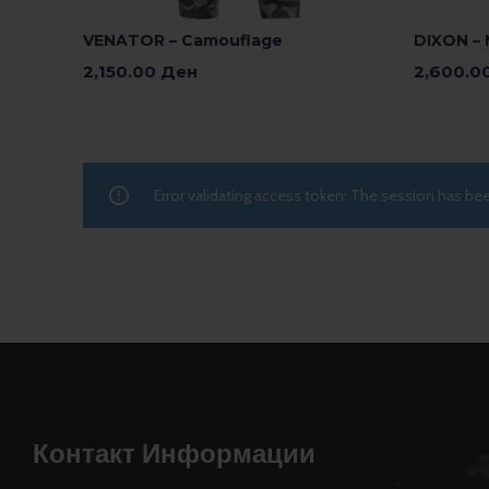
VENATOR – Camouflage
DIXON –
2,150.00
Ден
2,600.0
Изберете Опции
Изберете
Error validating access token: The session has b
Контакт Информации