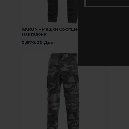
AKRON – Машки Софтшел
PORTAGE
Панталони
2,750.0
2,870.00
Ден
Изберете
Изберете Опции