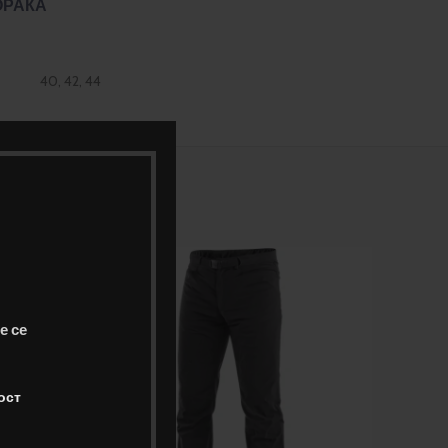
ОРАКА
40, 42, 44
е се
ост