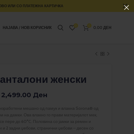
ОВО ИЛИ СО ПЛАТЕЖНА КАРТИЧКА
0
0
НАЈАВА / НОВ КОРИСНИК
0.00
ДЕН
Панталони женски
2,499.00
Ден
изработени мешано од памук и влакна Sorona® од
ни на дамки. Ова влакно го прави материјалот мек,
се пере до 60°C. Половина со јамки за ремен и
и и 2 задни џебови, странични џебови – десен со