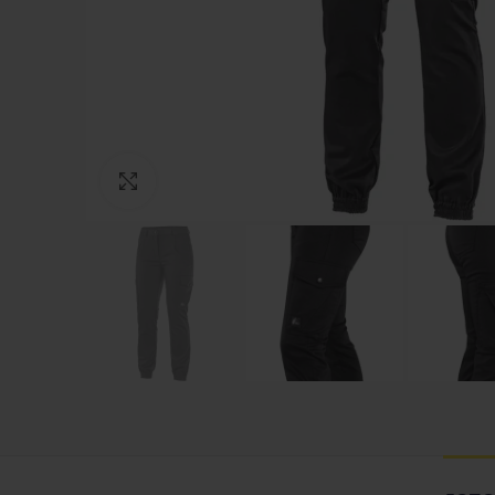
Зголеми ја фотографијата