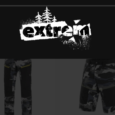
 – Женски Панталони
ELEN – Женски Панталони
0
Ден
2,150.00
Ден
 Опции
Изберете Опции