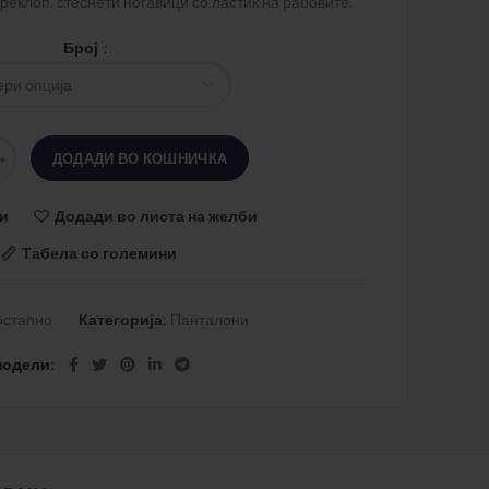
преклоп, стеснети ногавици со ластик на рабовите.
Број
ДОДАДИ ВО КОШНИЧКА
и
Додади во листа на желби
Табела со големини
остапно
Категорија:
Панталони
подели