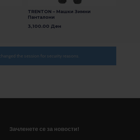
TRENTON – Машки Зимни
Панталони
3,100.00
Ден
Изберете Опции
changed the session for security reasons.
Зачленете се за новости!