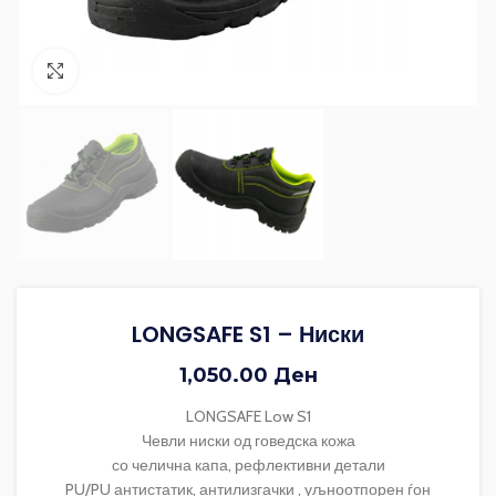
Зголеми ја фотографијата
LONGSAFE S1 – Ниски
1,050.00
Ден
LONGSAFE Low S1
Чевли ниски од говедска кожа
со челична капа, рефлективни детали
PU/PU антистатик, антилизгачки , уљноотпорен ѓон