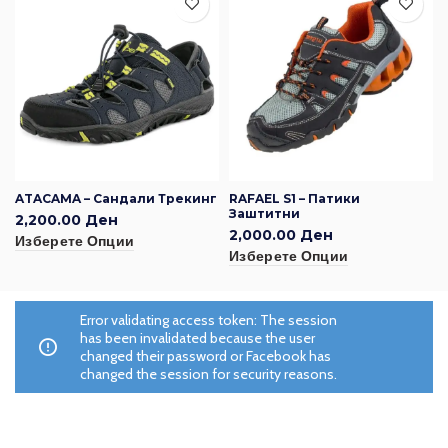
ATACAMA – Сандали Трекинг
RAFAEL S1 – Патики
Заштитни
2,200.00
Ден
2,000.00
Ден
Изберете Опции
Изберете Опции
Error validating access token: The session
has been invalidated because the user
changed their password or Facebook has
changed the session for security reasons.