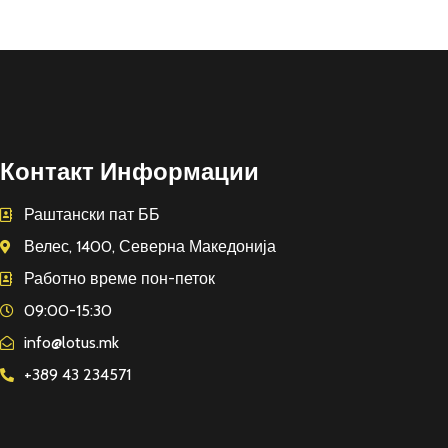
Контакт Информации
Раштански пат ББ
Велес, 1400, Северна Македонија
Работно време пон-петок
09:00-15:30
info@lotus.mk
+389 43 234571