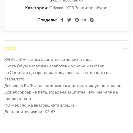
SKU:
Недостапно
Категории:
Обувки
,
ХТЗ Заштитни обувки
Сподели
ОПИС
RAFAEL S1 – Патики Заштитни со челична капа
Ниска Обувка /патика изработени од кожа и текстил
со Спортски Дизајн , параптопусливост, вентилација на
стапалото
Двослоен PU/РU ѓон антилизгачки, антистатик, уљноотпорен
шок абсорбер на пета, вградена заштитна челична капа на
предниот дел,
PU мек слој на внатрешната влошка .
Достапни величини : 37-47