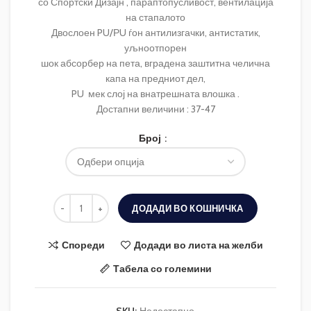
со Спортски Дизајн , параптопусливост, вентилација
на стапалото
Двослоен PU/РU ѓон антилизгачки, антистатик,
уљноотпорен
шок абсорбер на пета, вградена заштитна челична
капа на предниот дел,
PU мек слој на внатрешната влошка .
Достапни величини : 37-47
Број
ДОДАДИ ВО КОШНИЧКА
Спореди
Додади во листа на желби
Табела со големини