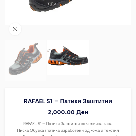
Зголеми ја фотографијата
RAFAEL S1 – Патики Заштитни
2,000.00
Ден
RAFAEL S1 – Патики Заштитни со челична капа
Ниска Обувка /патика изработени од кожа и текстил