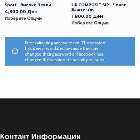
Sport – Високи Чевли
UR COMPOSIT S1P – Чевли
Заштитни
4,300.00
Ден
1,800.00
Ден
Изберете Опции
Изберете Опции
Error validating access token: The session
has been invalidated because the user
changed their password or Facebook has
changed the session for security reasons.
Контакт Информации