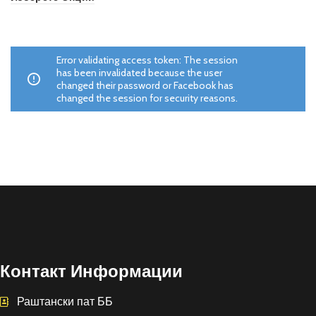
Error validating access token: The session
has been invalidated because the user
changed their password or Facebook has
changed the session for security reasons.
Контакт Информации
Раштански пат ББ