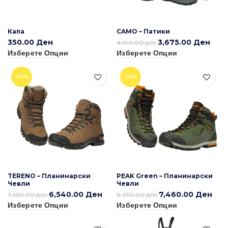
Капа
CAMO – Патики
350.00
Ден
3,675.00
Ден
4,100.00
ден
Изберете Опции
Изберете Опции
-10%
-10%
TERENO – Планинарски
PEAK Green – Планинарски
Чевли
Чевли
6,540.00
Ден
7,460.00
Ден
7,250.00
ден
8,250.00
ден
Изберете Опции
Изберете Опции