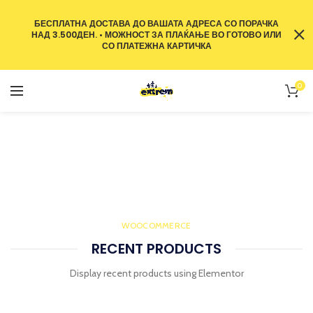
БЕСПЛАТНА ДОСТАВА ДО ВАШАТА АДРЕСА СО ПОРАЧКА
НАД 3.500ДЕН. • МОЖНОСТ ЗА ПЛАЌАЊЕ ВО ГОТОВО ИЛИ
СО ПЛАТЕЖНА КАРТИЧКА
0
Recent Products
ТЕЛЕФОН
RECENT PRODUCTS
WOOCOMMERCE
RECENT PRODUCTS
Display recent products using Elementor