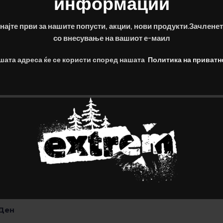
информации
T ULTRA SPORT T-Shirt
DRY FAST SPORT T-SHIRT 
350.00
Ден
најте први за нашите попусти, акции, нови продукти.Зачленет
Ден
Изберете Опции
со внесување на вашиот е-маил
е Опции
шата адреса ќе се користи според нашата
Политика на приватн
DANIEL – Маица
355.00
Ден
Изберете Опции
 Маица
Ден