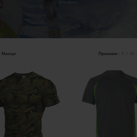
41
Products
Маици
Прикажи
9
24