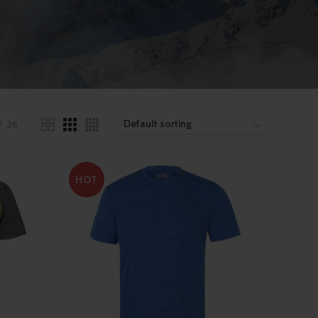
36
HOT