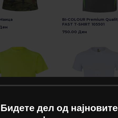
Маица
BI-COLOUR Premium Qualit
FAST T-SHIRT 105501
Ден
750.00
Ден
е Опции
Изберете Опции
Бидете дел од најновите