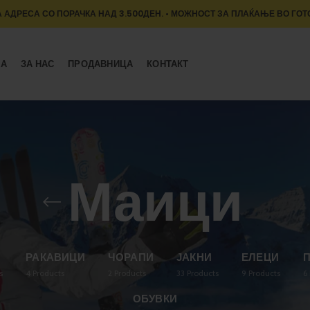
 АДРЕСА СО ПОРАЧКА НАД 3.500ДЕН. • МОЖНОСТ ЗА ПЛАЌАЊЕ ВО ГОТ
МА
ЗА НАС
ПРОДАВНИЦА
КОНТАКТ
Маици
О
РАКАВИЦИ
ЧОРАПИ
ЈАКНИ
ЕЛЕЦИ
s
4
Products
2
Products
33
Products
9
Products
6
ОБУВКИ