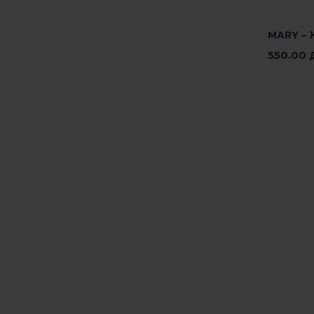
Изберет
MARY – 
550.00
Изберет