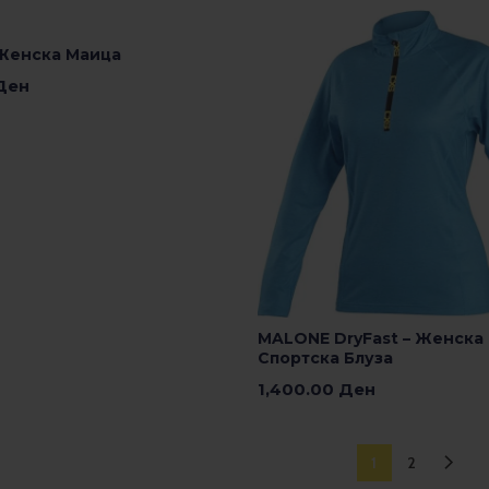
е Опции
Женска Маица
Ден
е Опции
MALONE DryFast – Женска
Спортска Блуза
1,400.00
Ден
Изберете Опции
1
2