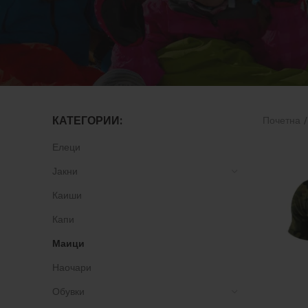
КАТЕГОРИИ:
Почетна
Елеци
Јакни
Каиши
Капи
Маици
Наочари
Обувки