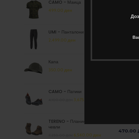
CAMO - Маица
DRY-FAS
105506
499.00
ден
Доз
450.00
Изберет
UMI - Панталони женски
Ва
2,499.00
ден
Капа
350.00
ден
CAMO - Патики
3,675.00
ден
4,100.00
ден
TERENO - Планинарски
NOLAN –
чевли
470.00
6,540.00
ден
7,250.00
ден