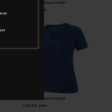
MK520V
ACTIVE – Маица Спорт
700.00
Ден
е се
Изберете Опции
ост
ELLA – Женска Маица
400.00
Ден