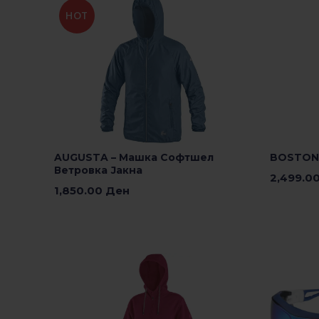
HOT
BOSTON 
AUGUSTA – Машка Софтшел
Ветровка Јакна
2,499.0
1,850.00
Ден
Изберете
Изберете Опции