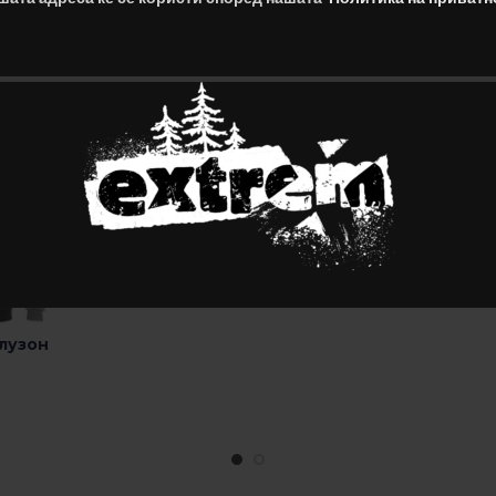
OUR BESTSELLERS
ec sem consequat mi gravida augue augue suspendisse condiment
condimentum vestibulum augue mi gravida ugue.
MINTER – Машки Блузон-
INDIANA – 
Јакна
1,700.00
Д
2,350.00
Ден
Изберете О
Изберете Опции
Блузон