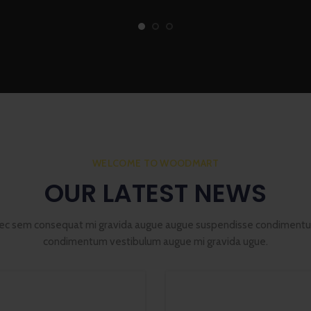
WELCOME TO WOODMART
OUR LATEST NEWS
ec sem consequat mi gravida augue augue suspendisse condiment
condimentum vestibulum augue mi gravida ugue.