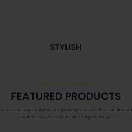
BEST NEW
STYLISH
FASHION
SHOP NOW
WELCOME TO WOODMART
FEATURED PRODUCTS
ec sem consequat mi gravida augue augue suspendisse condiment
condimentum vestibulum augue mi gravida ugue.