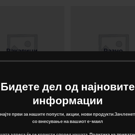
Ракавици
Разно
Бидете дел од најновите
информации
најте први за нашите попусти, акции, нови продукти.Зачленет
со внесување на вашиот е-маил
WELCOME TO WOODMART
шата адреса ќе се користи според нашата
Политика на приватн