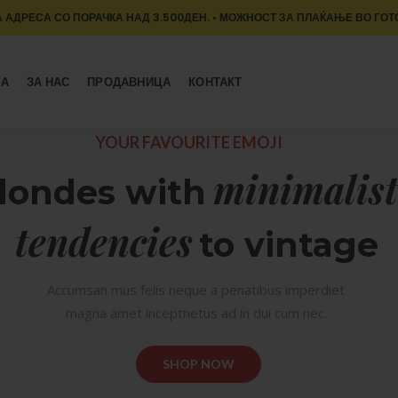
 АДРЕСА СО ПОРАЧКА НАД 3.500ДЕН. • МОЖНОСТ ЗА ПЛАЌАЊЕ ВО ГОТ
МА
ЗА НАС
ПРОДАВНИЦА
КОНТАКТ
YOUR FAVOURITE EMOJI
minimalist
londes with
tendencies
to vintage
Accumsan mus felis neque a penatibus imperdiet
magna amet inceptnetus ad in dui cum nec.
SHOP NOW