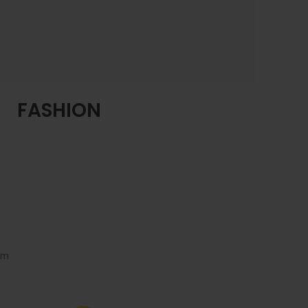
NEW 2017
FASHION
STYLE
SHOP NOW
um