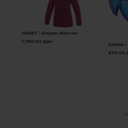
HARIET – Блузон Женски
1,780.00
Ден
KANAK –
Изберете Опции
670.00
Изберете
N