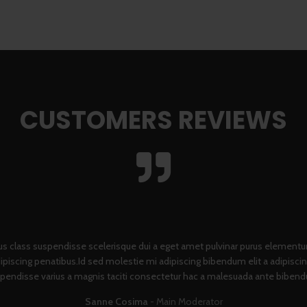
CUSTOMERS REVIEWS
us class suspendisse scelerisque dui a eget amet pulvinar purus element
 adipiscing penatibus.Id sed molestie mi adipiscing bibendum elit a adipisc
pendisse varius a magnis taciti consectetur hac a malesuada ante biben
Sanne Cosima
Main Moderator