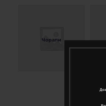
Чорапи
Доз
Ва