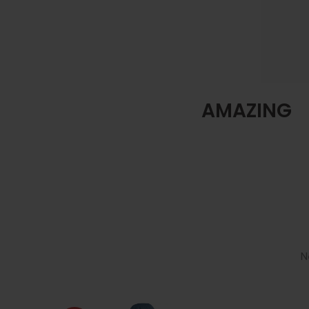
SUMMER NEW
AMAZING
FASHION
SHOP NOW
N