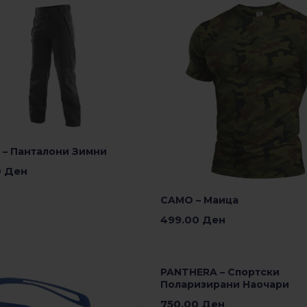
– Панталони Зимни
0
Ден
 Опции
CAMO – Маица
499.00
Ден
Изберете Опции
PANTHERA – Спортски
Поларизирани Наочари
750.00
Ден