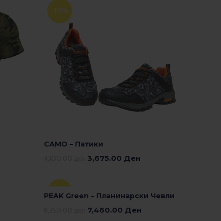
-10%
CAMO – Патики
3,675.00
Ден
4,100.00
ден
Изберете Опции
-10%
PEAK Green – Планинарски Чевли
7,460.00
Ден
8,250.00
ден