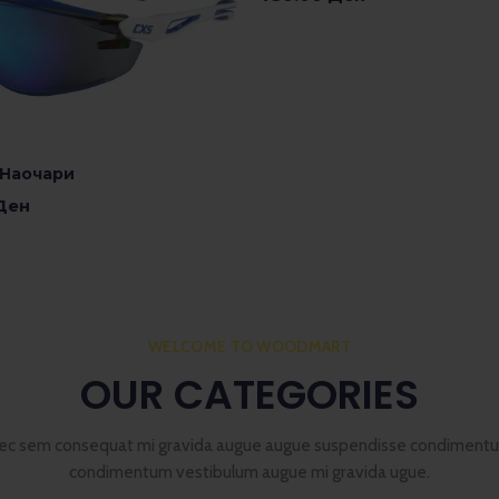
Додади Во Кошничка
 Наочари
Ден
 Опции
WELCOME TO WOODMART
OUR CATEGORIES
ec sem consequat mi gravida augue augue suspendisse condiment
condimentum vestibulum augue mi gravida ugue.