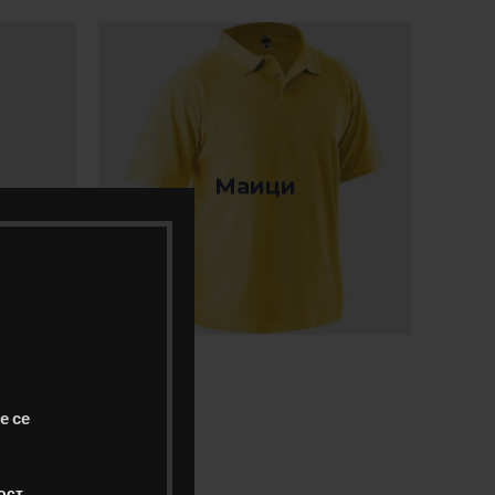
Маици
е се
ост